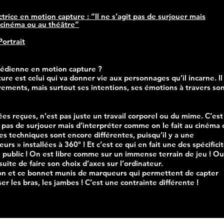
 actrice en motion capture : “Il ne s’agit pas de surjouer mais
 cinéma ou au théâtre”
Portrait
médienne en motion capture ?
re est celui qui va donner vie aux personnages qu’il incarne. Il
ements, mais surtout ses intentions, ses émotions à travers so
ées reçues, n’est pas juste un travail corporel ou du mime. C’est
git pas de surjouer mais d’interpréter comme on le fait au cinéma
es techniques sont encore différentes, puisqu’il y a une
rs » installées à 360° ! Et c’est ce qui en fait une des spécifici
e public ! On est libre comme sur un immense terrain de jeu ! Ou
ite de faire son choix d’axes sur l’ordinateur.
son et ce bonnet munis de marqueurs qui permettent de capter
r les bras, les jambes ! C’est une contrainte différente !