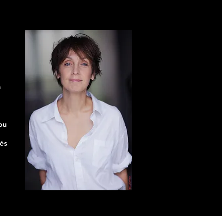
n
 ou
tés