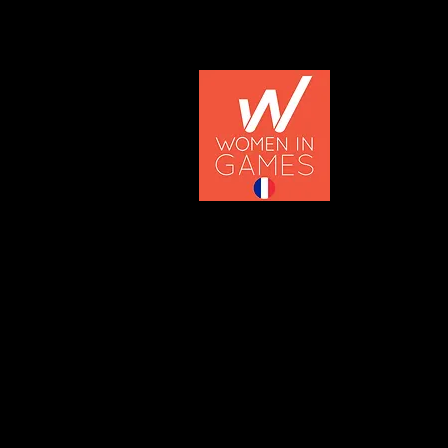
Women in Games est une organ
dans l'industrie du jeu vid
carrière dans ce domaine.
L'organisation collabore éga
équitables pour les femmes.
Le but est de sensibiliser 
éducateurs, les parents et le
les femmes à poursuivre leu