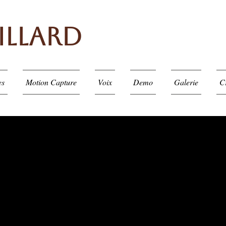
aillard
es
Motion Capture
Voix
Demo
Galerie
C