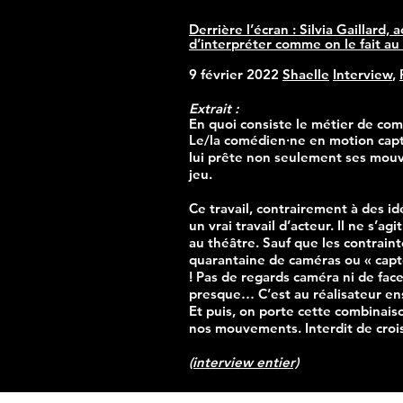
Derrière l’écran : Silvia Gaillard,
d’interpréter comme on le fait au
9 février 2022
Shaelle
Interview
,
Extrait :
En quoi consiste le métier de co
Le/la comédien·ne en motion captu
lui prête non seulement ses mouv
jeu.
Ce travail, contrairement à des id
un vrai travail d’acteur. Il ne s’a
au théâtre. Sauf que les contraint
quarantaine de caméras ou « capteu
! Pas de regards caméra ni de fac
presque… C’est au réalisateur ensu
Et puis, on porte cette combinai
nos mouvements. Interdit de croise
(interview entier)